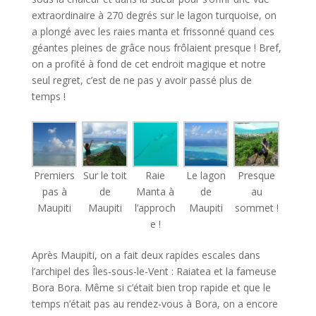
extraordinaire à 270 degrés sur le lagon turquoise, on
a plongé avec les raies manta et frissonné quand ces
géantes pleines de grâce nous frôlaient presque ! Bref,
on a profité à fond de cet endroit magique et notre
seul regret, c’est de ne pas y avoir passé plus de
temps !
Premiers
Sur le toit
Raie
Le lagon
Presque
pas à
de
Manta à
de
au
Maupiti
Maupiti
l’approch
Maupiti
sommet !
e !
Après Maupiti, on a fait deux rapides escales dans
l’archipel des Îles-sous-le-Vent : Raiatea et la fameuse
Bora Bora. Même si c’était bien trop rapide et que le
temps n’était pas au rendez-vous à Bora, on a encore