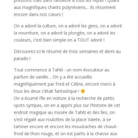
poissons frais dans l’assiette à tous les repas ! Quant
aux magnifiques chants polynésiens… ils résonnent
encore dans nos cœurs !
On a adoré la culture, on a adoré les gens, on a adoré
la nourriture, on a adoré la plongée, on a adoré les
couleurs, c’est bien simple on a TOUT adoré !
Découvrez ici le résumé de trois semaines et demi au
paradis !
Tout commence à Tahiti : un nom évocateur au
parfum de vanille… On y a été accueillis
magnifiquement par Fred et Céline, encore merci à
tous les deux c’était fantastique !
On a écumé l’île en voiture à la recherche de petits
spots sympas, on en a appris plus sur l’histoire de cet
endroit magique au musée de Tahiti et des îles, on
s’est régalé aux roulottes de la place Vaiete, à se
tartiner encore et encore les moustaches de chaud-
froid de thon rouge, et on est partis à la chasse aux