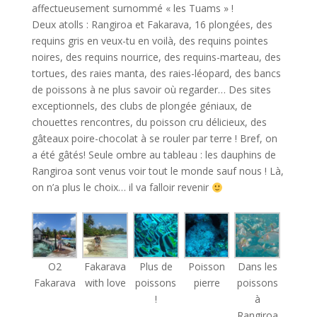
affectueusement surnommé « les Tuams » !
Deux atolls : Rangiroa et Fakarava, 16 plongées, des
requins gris en veux-tu en voilà, des requins pointes
noires, des requins nourrice, des requins-marteau, des
tortues, des raies manta, des raies-léopard, des bancs
de poissons à ne plus savoir où regarder… Des sites
exceptionnels, des clubs de plongée géniaux, de
chouettes rencontres, du poisson cru délicieux, des
gâteaux poire-chocolat à se rouler par terre ! Bref, on
a été gâtés! Seule ombre au tableau : les dauphins de
Rangiroa sont venus voir tout le monde sauf nous ! Là,
on n’a plus le choix… il va falloir revenir
O2
Fakarava
Plus de
Poisson
Dans les
Fakarava
with love
poissons
pierre
poissons
!
à
Rangiroa