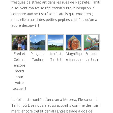
fresques de street art dans les rues de Pape’ete. Tahiti
a souvent mauvaise réputation surtout lorsqu’on la
compare aux petits trésors d’atolls qui l’entourent,
mais elle a aussi des petites pépites cachées qu’on a
adoré découvrir !
Fred et
Plage de
Ici c’est
Magnifiqu
Fresque
Céline :
Tautira
Tahiti !
e fresque
de Seth
encore
merci
pour
votre
accueil !
La folie est montée d’un cran à Moorea, l’île sœur de
Tahiti, où Lise nous a aussi accueillis comme des rois :
merci encore c’était génial ! Entre balade à dos de