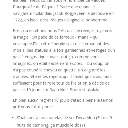
est bien mieux connu sous le nom d’île de Pâques.
Pourquoi île de Pâques ? Parce que quand le
navigateur hollandais Jacob Roggeveen la découvre en
1722, eh bien, c’est Pâques ! Original le bonhomme !
Bref, où en étions-nous ? Ah oui… le rêve, le mystère,
la magie ! On parle de ce fameux « mana » qui
enveloppe l’île, cette énergie spirituelle émanant des
moaïs, ces statues à la fois gardiennes et vestiges d’un
passé énigmatique. Avec tout ça, comme vous
l’imaginez, on était sacrément excités… Du coup, on
n’a pas coupé le cheveu en quatre, on a ignoré les
troubles-fête et les rageux qui disaient que trois jours
suffisaient pour faire le tour de l’île et on a décidé de
passer 10 jours sur Rapa Nui ! Boom shakalaka !
Eh bien aucun regret ! 10 jours c’était à peine le temps
qu’il nous fallait pour :
S’habituer à nos matelas de sol Décathlon (Eh oui 9
nuits de camping, ça muscle le dos) !