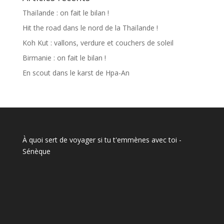
Thaïlande : on fait le bilan !
Hit the road dans le nord de la Thaïlande !
Koh Kut : vallons, verdure et couchers de soleil
Birmanie : on fait le bilan !
En scout dans le karst de Hpa-An
À quoi sert de voyager si tu t'emmènes avec toi
-
Sénèque