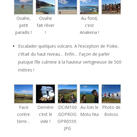
Ovahe,
Ovahe
Au fond,
petit
fait rêver
c’est
paradis !
!
Anakena !
Escalader quelques volcans. A l’exception de Poike,
c’était du haut niveau… Enfin… Façon de parler
puisque l’île culmine à la hauteur vertigineuse de 500
mètres !
Face
Derrière
DCIM100
Au loin le
Photo de
contre
c’est le
GOPROG
Motu Nui
Boloss
terre…
vide !
OPR0559.
JPG