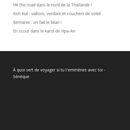
Hit the road dans le nord de la Thaïlande !
Koh Kut : vallons, verdure et couchers de soleil
Birmanie : on fait le bilan !
En scout dans le karst de Hpa-An
À quoi sert de voyager si tu t'emmènes avec toi
-
Sénèque