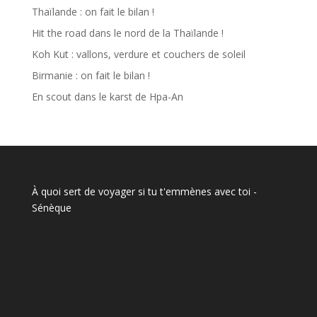
Thaïlande : on fait le bilan !
Hit the road dans le nord de la Thaïlande !
Koh Kut : vallons, verdure et couchers de soleil
Birmanie : on fait le bilan !
En scout dans le karst de Hpa-An
À quoi sert de voyager si tu t'emmènes avec toi
-
Sénèque