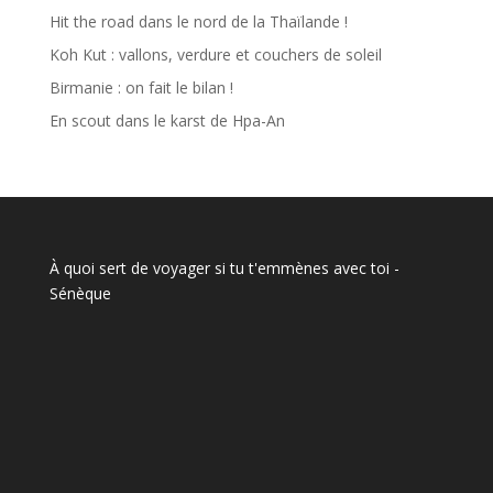
Hit the road dans le nord de la Thaïlande !
Koh Kut : vallons, verdure et couchers de soleil
Birmanie : on fait le bilan !
En scout dans le karst de Hpa-An
À quoi sert de voyager si tu t'emmènes avec toi
-
Sénèque