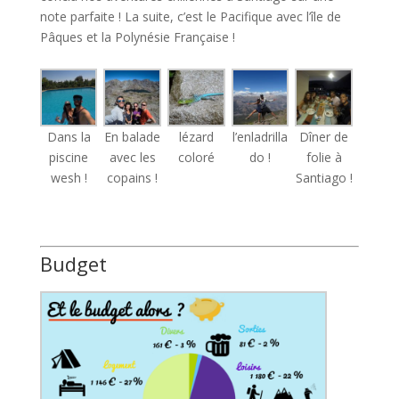
note parfaite ! La suite, c’est le Pacifique avec l’île de
Pâques et la Polynésie Française !
Dans la
En balade
lézard
l’enladrilla
Dîner de
piscine
avec les
coloré
do !
folie à
wesh !
copains !
Santiago !
Budget