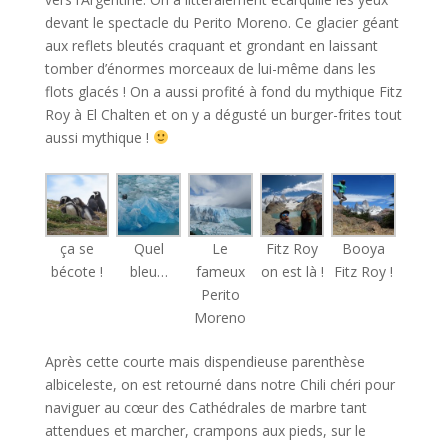
devant le spectacle du Perito Moreno. Ce glacier géant
aux reflets bleutés craquant et grondant en laissant
tomber d’énormes morceaux de lui-même dans les
flots glacés ! On a aussi profité à fond du mythique Fitz
Roy à El Chalten et on y a dégusté un burger-frites tout
aussi mythique !
ça se
Quel
Le
Fitz Roy
Booya
bécote !
bleu…
fameux
on est là !
Fitz Roy !
Perito
Moreno
Après cette courte mais dispendieuse parenthèse
albiceleste, on est retourné dans notre Chili chéri pour
naviguer au cœur des Cathédrales de marbre tant
attendues et marcher, crampons aux pieds, sur le