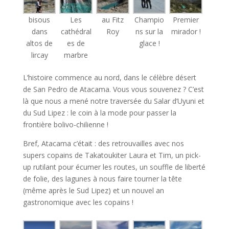
bisous
Les
au Fitz
Champio
Premier
dans
cathédral
Roy
ns sur la
mirador !
altos de
es de
glace !
lircay
marbre
L’histoire commence au nord, dans le célèbre désert
de San Pedro de Atacama. Vous vous souvenez ? C’est
là que nous a mené notre traversée du Salar d’Uyuni et
du Sud Lipez : le coin à la mode pour passer la
frontière bolivo-chilienne !
Bref, Atacama c’était : des retrouvailles avec nos
supers copains de Takatoukiter Laura et Tim, un pick-
up rutilant pour écumer les routes, un souffle de liberté
de folie, des lagunes à nous faire tourner la tête
(même après le Sud Lipez) et un nouvel an
gastronomique avec les copains !