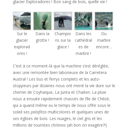
glacier Exploradores ! Bon sang de bois, quelle vie !
Sur le
Dans la
Champio
Dans les
Du
glacier
grotte !
ns sur la
cathédral
marbre
explorad
glace !
es de
encore…
ores !
marbre !
C’est à ce moment-là que la machine s’est déréglée,
avec une remontée bien laborieuse de la Carretera
Austral ! Les bus et ferrys complets et les auto-
stoppeurs par dizaines nous ont mené la vie dure sur le
chemin de Coyhaique, La Junta et Chaiten. La pluie
nous a ensuite rapidement chassés de l’île de Chiloé,
qui a quand même eu le temps de nous offrir sous le
soleil ses
palafitos
multicolores et quelques unes de
ses églises de bois. Les nuages, le ciel gris et les
millions de touristes
chilenos
(ah bon on exagère?!)