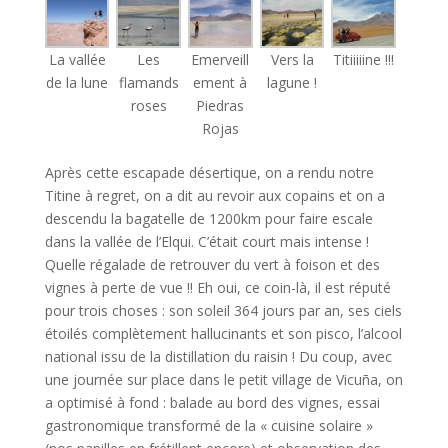
La vallée
Les
Emerveill
Vers la
Titiiiiine !!!
de la lune
flamands
ement à
lagune !
roses
Piedras
Rojas
Après cette escapade désertique, on a rendu notre
Titine à regret, on a dit au revoir aux copains et on a
descendu la bagatelle de 1200km pour faire escale
dans la vallée de l’Elqui. C’était court mais intense !
Quelle régalade de retrouver du vert à foison et des
vignes à perte de vue !! Eh oui, ce coin-là, il est réputé
pour trois choses : son soleil 364 jours par an, ses ciels
étoilés complètement hallucinants et son pisco, l’alcool
national issu de la distillation du raisin ! Du coup, avec
une journée sur place dans le petit village de Vicuña, on
a optimisé à fond : balade au bord des vignes, essai
gastronomique transformé de la « cuisine solaire »