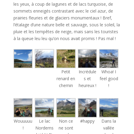
les yeux, à coup de lagunes et de lacs turquoise, de
sommets enneigés contrastant avec le ciel azur, de
prairies fleuries et de glaciers monumentaux ! Bref,
l’étalage d’une nature belle et sauvage, sous le soleil, la
pluie et les tempêtes de neige, mais sans les touristes
à la queue leu leu qu’on nous avait promis ! Pas mal !
Petit
Incrédule
Whoa! I
renard en
s et
feel good
chemin
heureux !
!
Wouuuuu
Le lac
Non ce
#happy
Dans la
!
Norderns
ne sont
vallée