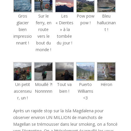
Gros
Sur le
Les
Pow pow
Bleu
glacier
ferry, en
« Dientes
pow !
hallucinan
bien
route
» à la
t !
impressio
vers le
tombée
nnant !
bout du
du jour !
monde !
Un petit
Mouillé ?!
Tout va
Puerto
Héron
ascenseu
Nonnnnn
bien !
Williams
r, un !
<3
Après un rapide stop sur la Isla Magdalena pour
observer environ UN MILLION de manchots de
Magellan se trémousser dans leur smoking, on a foncé
vers l’Argentine. On a littéralement écarquillé les yeux