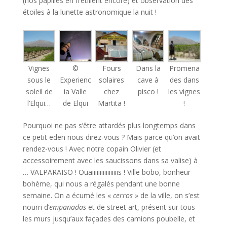
(nos papilles en frétillent encore) et observation des
étoiles à la lunette astronomique la nuit !
Vignes
©
Fours
Dans la
Promena
sous le
Experienc
solaires
cave à
des dans
soleil de
ia Valle
chez
pisco !
les vignes
l’Elqui…
de Elqui
Martita !
!
Pourquoi ne pas s’être attardés plus longtemps dans
ce petit eden nous direz-vous ? Mais parce qu’on avait
rendez-vous ! Avec notre copain Olivier (et
accessoirement avec les saucissons dans sa valise) à
… VALPARAISO ! Ouaiiiiiiiiiiiiiiiiis ! Ville bobo, bonheur
bohème, qui nous a régalés pendant une bonne
semaine. On a écumé les «
cerros
» de la ville, on s’est
nourri d’
empanadas
et de street art, présent sur tous
les murs jusqu’aux façades des camions poubelle, et