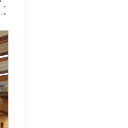
e
t de
ich,