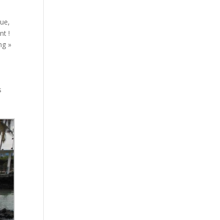
que,
nt !
ng »
s