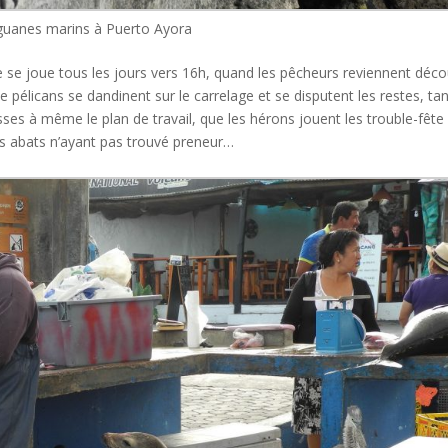
iguanes marins à Puerto Ayora
le se joue tous les jours vers 16h, quand les pêcheurs reviennent déc
e pélicans se dandinent sur le carrelage et se disputent les restes, ta
sses à même le plan de travail, que les hérons jouent les trouble-fête
es abats n’ayant pas trouvé preneur…