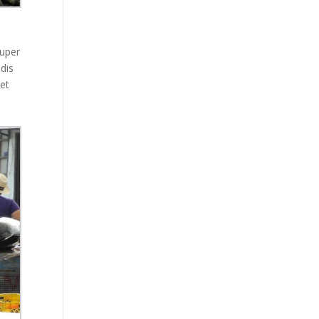
ouper
ndis
 et