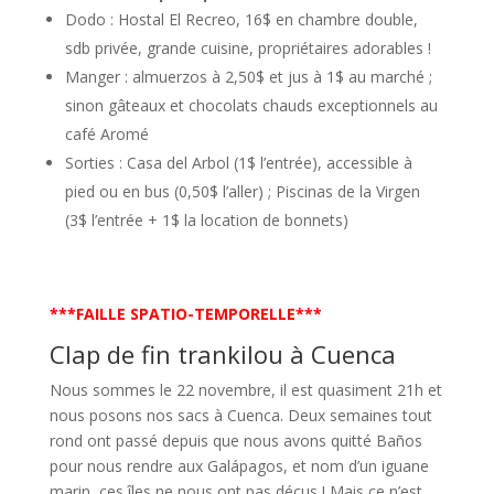
Dodo : Hostal El Recreo, 16$ en chambre double,
sdb privée, grande cuisine, propriétaires adorables !
Manger : almuerzos à 2,50$ et jus à 1$ au marché ;
sinon gâteaux et chocolats chauds exceptionnels au
café Aromé
Sorties : Casa del Arbol (1$ l’entrée), accessible à
pied ou en bus (0,50$ l’aller) ; Piscinas de la Virgen
(3$ l’entrée + 1$ la location de bonnets)
***FAILLE SPATIO-TEMPORELLE***
Clap de fin trankilou à Cuenca
Nous sommes le 22 novembre, il est quasiment 21h et
nous posons nos sacs à Cuenca. Deux semaines tout
rond ont passé depuis que nous avons quitté Baños
pour nous rendre aux Galápagos, et nom d’un iguane
marin, ces îles ne nous ont pas déçus ! Mais ce n’est